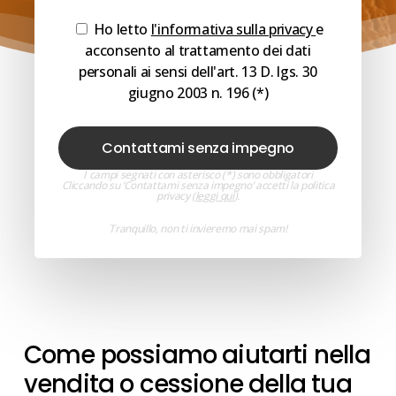
Ho letto
l'informativa sulla privacy
e
acconsento al trattamento dei dati
personali ai sensi dell'art. 13 D. lgs. 30
giugno 2003 n. 196 (*)
I campi segnati con asterisco (*) sono obbligatori
Cliccando su ‘Contattami senza impegno’ accetti la politica
privacy (
leggi qui
).
Tranquillo, non ti invieremo mai spam!
Come possiamo aiutarti nella
vendita o cessione della tua