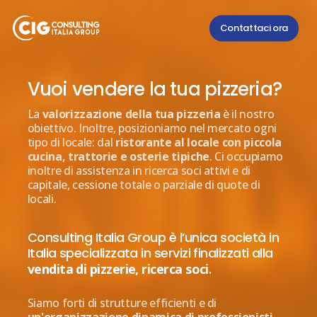
Skip
Contattaci ora
to
main
content
Vuoi vendere la tua pizzeria?
La
valorizzazione della tua pizzeria
è il nostro
obiettivo. Inoltre, posizioniamo nel mercato ogni
tipo di locale: dal
ristorante al locale con piccola
cucina, trattorie e osterie tipiche
. Ci occupiamo
inoltre di assistenza in ricerca soci attivi e di
capitale, cessione totale o parziale di quote di
locali.
Consulting Italia Group è l’unica società in
Italia specializzata in servizi finalizzati alla
vendita di pizzerie, ricerca soci
.
Siamo forti di strutture efficienti e di
un'organizzazione dinamica di professionisti