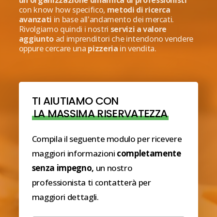
con know how specifico,
metodi di ricerca
avanzati
in base all'andamento dei mercati.
Rivolgiamo quindi i nostri
servizi a valore
aggiunto
ad imprenditori che intendono vendere
oppure cercare una
pizzeria
in vendita.
TI AIUTIAMO CON
LA MASSIMA RISERVATEZZA
Compila il seguente modulo per ricevere
maggiori informazioni
completamente
senza impegno,
un nostro
professionista ti contatterà per
maggiori dettagli.